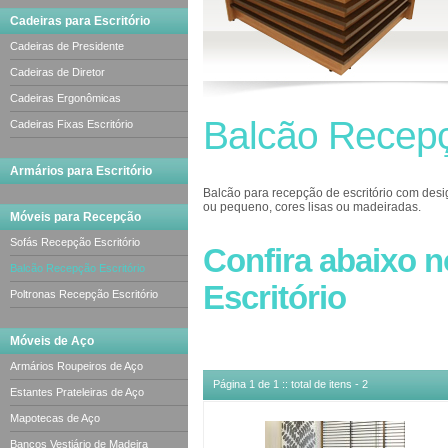
Cadeiras para Escritório
Cadeiras de Presidente
Cadeiras de Diretor
Cadeiras Ergonômicas
Balcão Recepç
Cadeiras Fixas Escritório
Armários para Escritório
Balcão para recepção de escritório com desi
ou pequeno, cores lisas ou madeiradas.
Móveis para Recepção
O
balcão para recepção
delta tem por carac
Sofás Recepção Escritório
curvado pode conter o modelo retangular opc
Confira abaixo 
de orçamento.
Balcão Recepção Escritório
Escritório
A escolha do balcão para recepção depende d
Poltronas Recepção Escritório
clínicas e salão de beleza.
Móveis de Aço
Armários Roupeiros de Aço
Página 1 de 1 :: total de itens - 2
Estantes Prateleiras de Aço
Mapotecas de Aço
Bancos Vestiário de Madeira