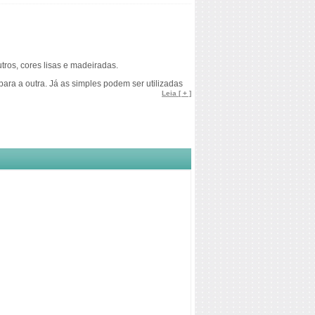
tros, cores lisas e madeiradas.
para a outra. Já as simples podem ser utilizadas
lário de orçamento.
Leia [ + ]
6, 8 e 10.
rio, as empresas têm adotado as configurações de