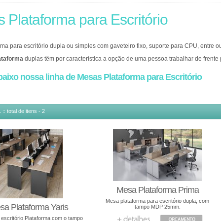
 Plataforma para Escritório
ma para escritório dupla ou simples com gaveteiro fixo, suporte para CPU, entre ou
ataforma
duplas têm por característica a opção de uma pessoa trabalhar de frente 
 na parede. Consulte preços através de nossa central de atendimento ou via formu
baixo nossa linha de Mesas Plataforma para Escritório
aforma de trabalho podem apresentar diferentes quantidades de lugares como: 4, 
é nova tendência no mobiliário para escritório. Com a redução do espaço necessá
té 10 lugares.
:: total de itens - 2
Mesa Plataforma Prima
Mesa plataforma para escritório dupla, com
sa Plataforma Yaris
tampo MDP 25mm.
escritório Plataforma com o tampo