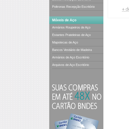
Poltronas Recepção Escritório
Móveis de Aço
Armários Roupeiros de Aço
Estantes Prateleiras de Aço
Mapotecas de Aço
Bancos Vestiário de Madeira
Armários de Aço Escritório
Arquivos de Aço Escritório