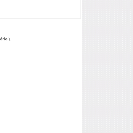
ório
).