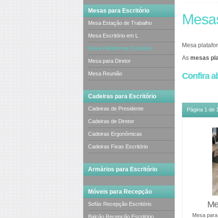
Mesas para Escritório
Mesas
Mesa Estação de Trabalho
Mesa Escritório em L
Mesa platafor
Mesa Plataforma Escritório
As
mesas pl
Mesa para Diretor
para encostar
Mesa Reunião
Confira a
As mesas plat
Este modelo 
Cadeiras para Escritório
2, 4, 6, 8 e a
Cadeiras de Presidente
Página 1 de 1 
Cadeiras de Diretor
Cadeiras Ergonômicas
Cadeiras Fixas Escritório
Armários para Escritório
Móveis para Recepção
Me
Sofás Recepção Escritório
Mesa para 
Balcão Recepção Escritório