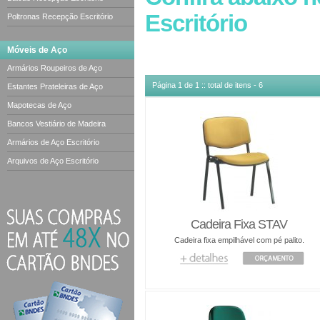
As cadeiras fixas podem ser estofadas em co
Escritório
Poltronas Recepção Escritório
Móveis de Aço
Armários Roupeiros de Aço
Página 1 de 1 :: total de itens - 6
Estantes Prateleiras de Aço
Mapotecas de Aço
Bancos Vestiário de Madeira
Armários de Aço Escritório
Arquivos de Aço Escritório
Cadeira Fixa STAV
Cadeira fixa empilhável com pé palito.