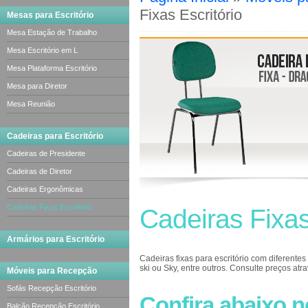
Fixas Escritório
Mesas para Escritório
Mesa Estação de Trabalho
Mesa Escritório em L
Mesa Plataforma Escritório
Mesa para Diretor
Mesa Reunião
Cadeiras para Escritório
Cadeiras de Presidente
Cadeiras de Diretor
Cadeiras Ergonômicas
Cadeiras Fixas Escritório
Cadeiras Fixas
Armários para Escritório
Cadeiras fixas para escritório com diferentes
ski ou Sky, entre outros. Consulte preços at
Móveis para Recepção
A
cadeira fixa
visita tem por característica 
Sofás Recepção Escritório
Confira abaixo n
Possui opções de modelos com braços ou sem 
Balcão Recepção Escritório