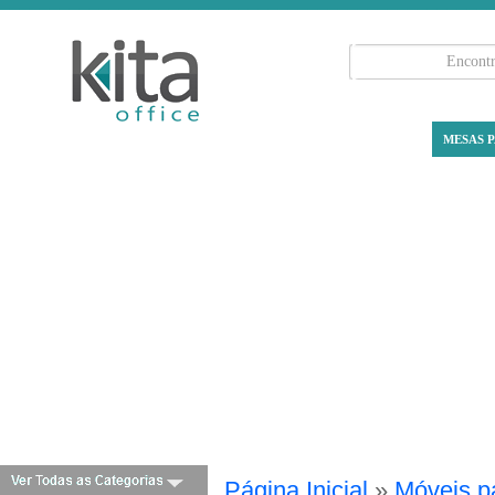
MESAS P
Página Inicial
»
Móveis pa