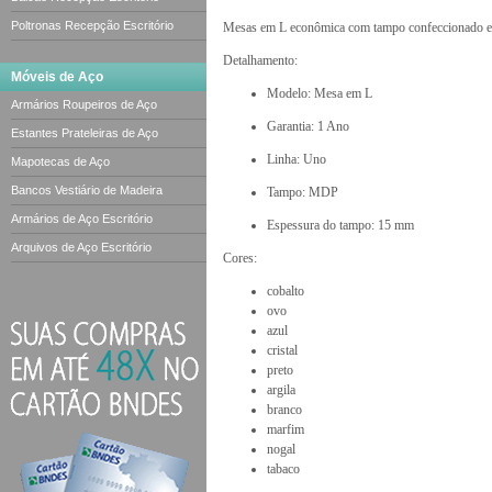
Poltronas Recepção Escritório
Mesas em L econômica com tampo confeccionad
Detalhamento:
Móveis de Aço
Modelo: Mesa em L
Armários Roupeiros de Aço
Garantia: 1 Ano
Estantes Prateleiras de Aço
Linha: Uno
Mapotecas de Aço
Bancos Vestiário de Madeira
Tampo: MDP
Armários de Aço Escritório
Espessura do tampo: 15 mm
Arquivos de Aço Escritório
Cores:
cobalto
ovo
azul
cristal
preto
argila
branco
marfim
nogal
tabaco