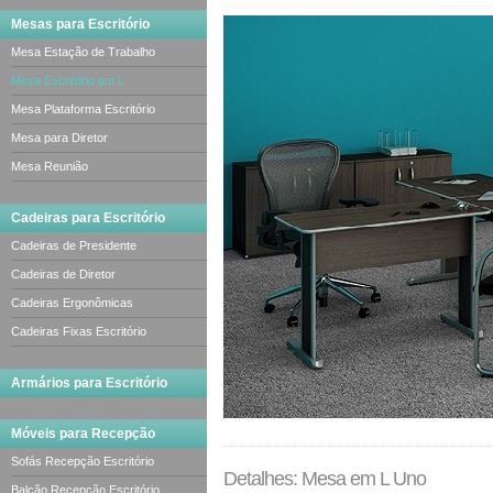
Mesas para Escritório
Mesa Estação de Trabalho
Mesa Escritório em L
Mesa Plataforma Escritório
Mesa para Diretor
Mesa Reunião
Cadeiras para Escritório
Cadeiras de Presidente
Cadeiras de Diretor
Cadeiras Ergonômicas
Cadeiras Fixas Escritório
Armários para Escritório
Móveis para Recepção
Sofás Recepção Escritório
Detalhes: Mesa em L Uno
Balcão Recepção Escritório