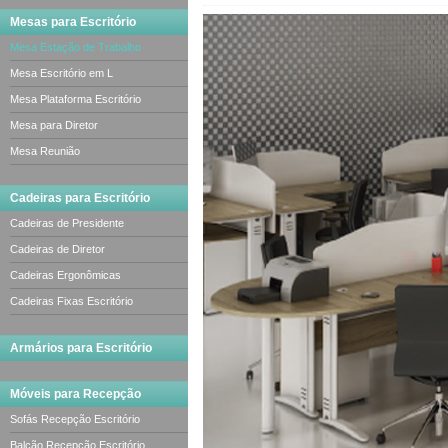
Mesas para Escritório
Mesa Estação de Trabalho
Mesa Escritório em L
Mesa Plataforma Escritório
Mesa para Diretor
Mesa Reunião
Cadeiras para Escritório
Cadeiras de Presidente
Cadeiras de Diretor
Cadeiras Ergonômicas
Cadeiras Fixas Escritório
Armários para Escritório
Móveis para Recepção
Sofás Recepção Escritório
Balcão Recepção Escritório