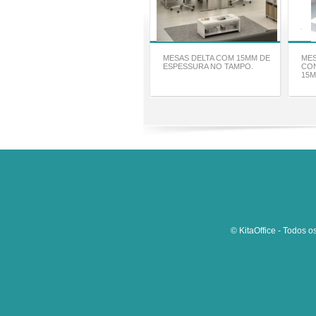
MESAS DELTA COM 15MM DE
MES
ESPESSURA NO TAMPO.
CO
15M
© KitaOffice - Todos o