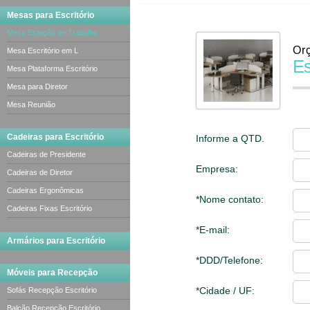
Mesas para Escritório
Mesa Estação de Trabalho
Or
Mesa Escritório em L
Es
Mesa Plataforma Escritório
Mesa para Diretor
Mesa Reunião
Cadeiras para Escritório
Informe a QTD.
Cadeiras de Presidente
Empresa:
Cadeiras de Diretor
Cadeiras Ergonômicas
*Nome contato:
Cadeiras Fixas Escritório
*E-mail:
Armários para Escritório
*DDD/Telefone:
Móveis para Recepção
*Cidade / UF:
Sofás Recepção Escritório
Balcão Recepção Escritório